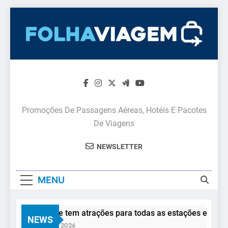
Skip
to
content
Promoções De Passagens Aéreas, Hotéis E Pacotes
De Viagens
NEWSLETTER
MENU
Monte Verde tem atrações para todas as estações e todos os
NEWS
5 De Agosto De 2026