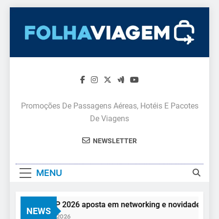
Skip
to
content
Promoções De Passagens Aéreas, Hotéis E Pacotes
De Viagens
NEWSLETTER
MENU
Feira AVIRRP 2026 aposta em networking e novidades para o t
NEWS
7 De Agosto De 2026