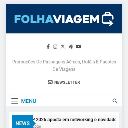
Skip
to
content
Promoções De Passagens Aéreas, Hotéis E Pacotes
De Viagens
NEWSLETTER
MENU
Feira AVIRRP 2026 aposta em networking e novidades para o t
NEWS
7 De Agosto De 2026