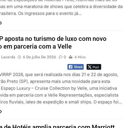
oas em uma maratona de shows que celebra a diversidade da
asileira. Os ingressos para o evento já…
 aposta no turismo de luxo com novo
 em parceria com a Velle
 Lacerda
6 De Julho De 2026
0
4 Mins
Post
Share
VIRRP 2026, que será realizada nos dias 21 e 22 de agosto,
rão Preto (SP), apresenta mais uma novidade para esta
 Espaço Luxury – Cruise Collection by Velle, uma iniciativa
vida em parceria com a Velle Representações, especialista
ros fluviais, iates de expedição e small ships. O espaço foi…
a de Hotéis amplia parceria com Marriott