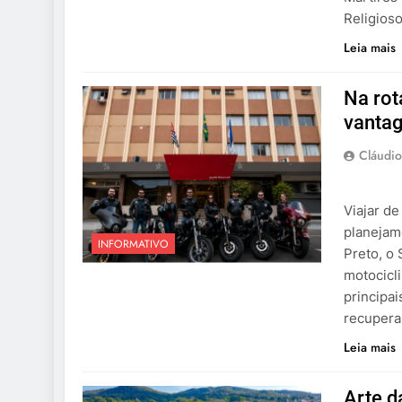
Religios
Leia mais
Na rot
vantag
Cláudio
Viajar d
planejam
INFORMATIVO
Preto, o 
motocicli
principai
recupera
Leia mais
Arte d