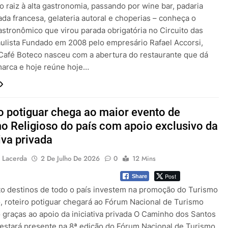
 raiz à alta gastronomia, passando por wine bar, padaria
da francesa, gelateria autoral e choperias – conheça o
astronômico que virou parada obrigatória no Circuito das
ulista Fundado em 2008 pelo empresário Rafael Accorsi,
Café Boteco nasceu com a abertura do restaurante que dá
arca e hoje reúne hoje…
o potiguar chega ao maior evento de
o Religioso do país com apoio exclusivo da
tiva privada
 Lacerda
2 De Julho De 2026
0
12 Mins
Post
Share
 destinos de todo o país investem na promoção do Turismo
o, roteiro potiguar chegará ao Fórum Nacional de Turismo
o graças ao apoio da iniciativa privada O Caminho dos Santos
 estará presente na 8ª edição do Fórum Nacional de Turismo