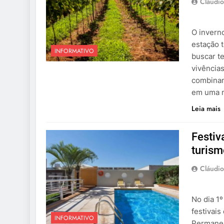
Cláudio
O invern
estação t
INFORMATIVO
buscar t
vivência
combinan
em uma m
Leia mais
Festi
turism
Cláudio
No dia 1
festivai
INFORMATIVO
Permanen