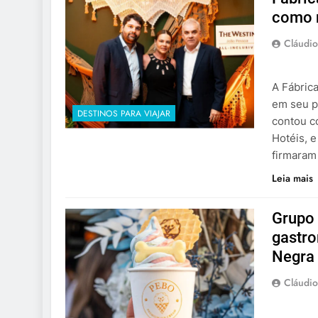
como n
Cláudio
A Fábrica
em seu p
DESTINOS PARA VIAJAR
contou c
Hotéis, 
firmaram
Leia mais
Grupo 
gastro
Negra
Cláudio