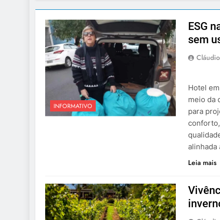
ESG na
sem us
Cláudio
Hotel em
meio da 
INFORMATIVO
para proj
conforto
qualidad
alinhada
Leia mais
Vivênc
invern