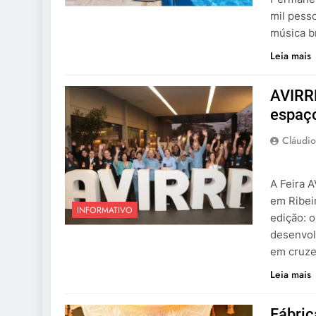
mil pess
música br
Leia mais
AVIRRP
espaço
Cláudio
A Feira A
em Ribei
INFORMATIVO
edição: o
desenvol
em cruzei
Leia mais
Fábric