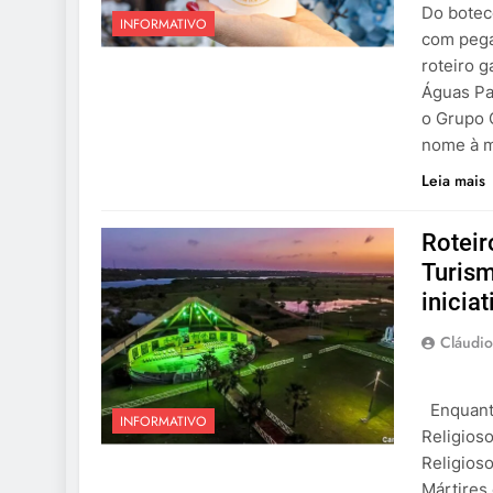
Do boteco
INFORMATIVO
com pega
roteiro g
Águas Pa
o Grupo 
nome à m
Leia mais
Roteir
Turism
inicia
Cláudio
Enquanto
INFORMATIVO
Religios
Religios
Mártires