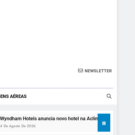
NEWSLETTER
ENS AÉREAS
anuncia novo hotel na Aclimação, em São Paulo
A
3