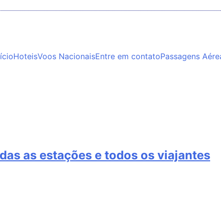
ício
Hoteis
Voos Nacionais
Entre em contato
Passagens Aére
das as estações e todos os viajantes