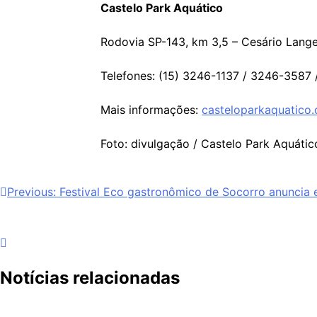
Castelo Park Aquático
Rodovia SP-143, km 3,5 – Cesário Lang
Telefones: (15) 3246-1137 / 3246-3587
Mais informações:
casteloparkaquatico
Foto: divulgação / Castelo Park Aquátic
Navegação
Previous:
Festival Eco gastronômico de Socorro anuncia e
de
Post
Notícias relacionadas