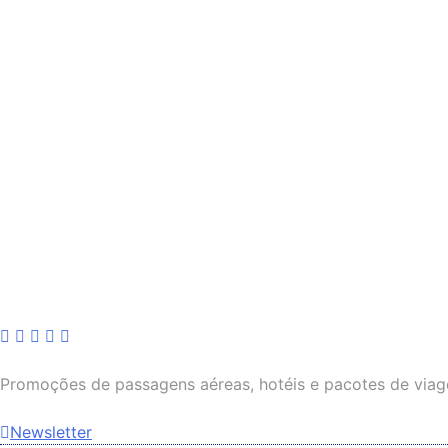
Skip
to
content
Promoções de passagens aéreas, hotéis e pacotes de viag
Newsletter