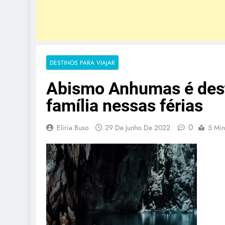
DESTINOS PARA VIAJAR
Abismo Anhumas é dest
família nessas férias
0
Eliria Buso
29 De Junho De 2022
5 Min