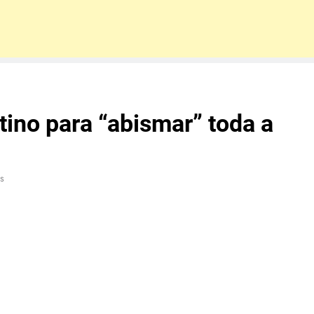
ino para “abismar” toda a
s