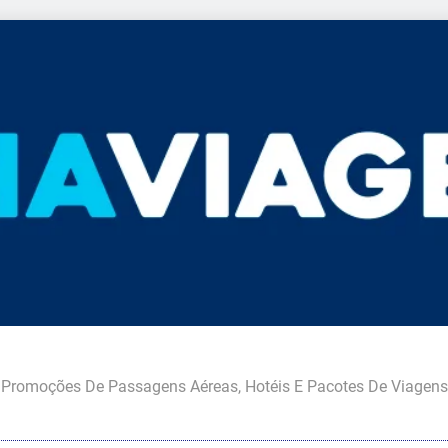
Promoções De Passagens Aéreas, Hotéis E Pacotes De Viagens