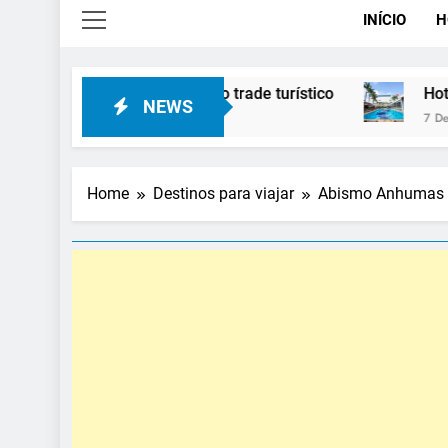
INÍCIO
H
novidades para o trade turístico
Hotel Premium C
NEWS
7 De Agosto De 2026
Home
Destinos para viajar
Abismo Anhumas é 