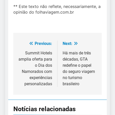
** Este texto não reflete, necessariamente, a
opinião do folhaviagem.com.br
Previous:
Next:
Navegação
de
Summit Hotels
Há mais de três
amplia oferta para
décadas, GTA
Post
o Dia dos
redefine o papel
Namorados com
do seguro viagem
experiências
no turismo
personalizadas
brasileiro
Notícias relacionadas