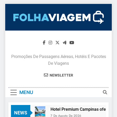
Skip
to
content
Promoções De Passagens Aéreas, Hotéis E Pacotes
De Viagens
NEWSLETTER
MENU
de turístico
Hotel Premium Campinas oferece estr
NEWS
7 De Agosto De 2026