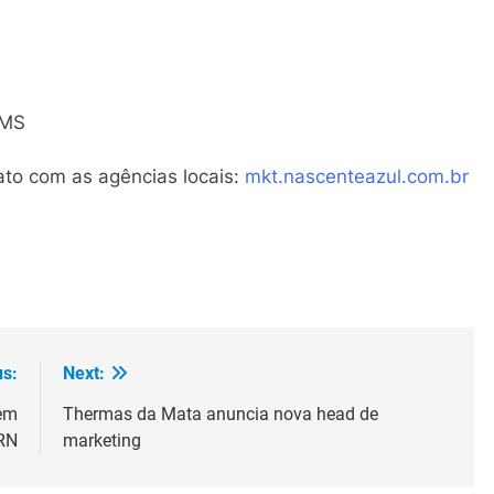
/MS
ato com as agências locais:
mkt.nascenteazul.com.br
us:
Next:
 em
Thermas da Mata anuncia nova head de
 RN
marketing