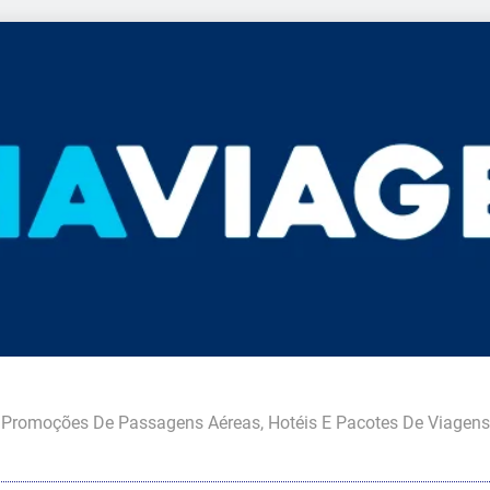
Promoções De Passagens Aéreas, Hotéis E Pacotes De Viagens