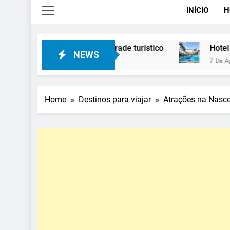
INÍCIO
H
vidades para o trade turístico
Hotel Premium Cam
NEWS
7 De Agosto De 2026
Home
Destinos para viajar
Atrações na Nascen