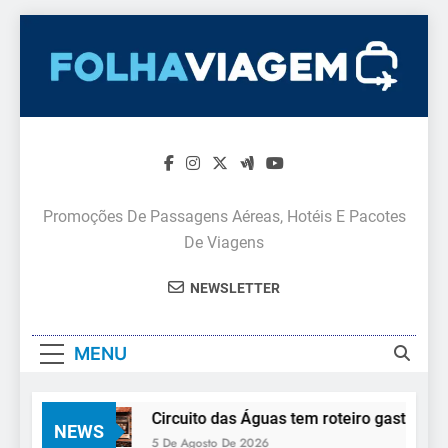
Skip
to
content
Promoções De Passagens Aéreas, Hotéis E Pacotes
De Viagens
NEWSLETTER
MENU
antes
Circuito das Águas tem roteiro gastronômico
NEWS
5 De Agosto De 2026