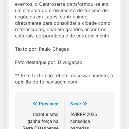
eventos, o Centroserra transformou-se em
um símbolo do crescimento do turismo de
negócios em Lages, contribuindo
diretamente para consolidar a cidade como
referência regional em grandes encontros
culturais, corporativos e de entretenimento.
Texto por: Paulo Chagas
Foto destaque por: Divulgação
** Este texto não reflete, necessariamente, a
opinião do folhaviagem.com
Previous:
Next:
Navegação
de
Cicloturismo
AVIRRP 2026
ganha força na
consolida
Post
Serra Catarinense
parcerias