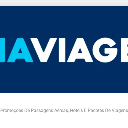
Promoções De Passagens Aéreas, Hotéis E Pacotes De Viagens