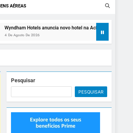
ENS AÉREAS
anuncia novo hotel na Aclimação, em São Paulo
A
3
Pesquisar
PESQUISAR