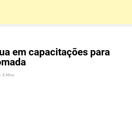
atua em capacitações para
tomada
5 Mins