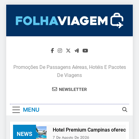
Skip
to
content
Promoções De Passagens Aéreas, Hotéis E Pacotes
De Viagens
NEWSLETTER
MENU
rístico
Hotel Premium Campinas oferece estrutur
NEWS
7 De Agosto De 2026