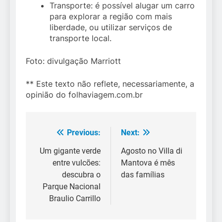
Transporte: é possível alugar um carro
para explorar a região com mais
liberdade, ou utilizar serviços de
transporte local.
Foto: divulgação Marriott
** Este texto não reflete, necessariamente, a
opinião do folhaviagem.com.br
Previous:
Next:
Navegação
de
Um gigante verde
Agosto no Villa di
entre vulcões:
Mantova é mês
Post
descubra o
das famílias
Parque Nacional
Braulio Carrillo