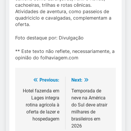
cachoeiras, trilhas e rotas cênicas.
Atividades de aventura, como passeios de
quadriciclo e cavalgadas, complementam a
oferta.
Foto destaque por: Divulgação
** Este texto não reflete, necessariamente, a
opinião do folhaviagem.com
Previous:
Next:
Navegação
de
Hotel fazenda em
Temporada de
Lages integra
neve na América
Post
rotina agrícola à
do Sul deve atrair
oferta de lazer e
milhares de
hospedagem
brasileiros em
2026