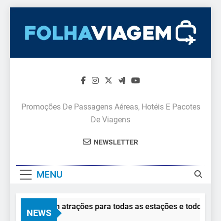
Skip
to
content
Promoções De Passagens Aéreas, Hotéis E Pacotes
De Viagens
NEWSLETTER
MENU
te Verde tem atrações para todas as estações e todos os via
NEWS
e Agosto De 2026