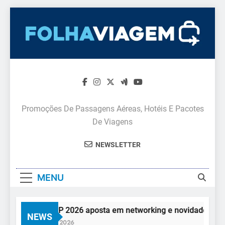
Skip
to
content
Promoções De Passagens Aéreas, Hotéis E Pacotes
De Viagens
NEWSLETTER
MENU
Feira AVIRRP 2026 aposta em networking e novidades para o 
NEWS
7 De Agosto De 2026