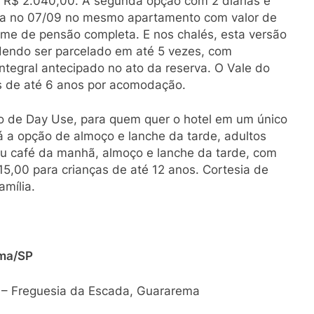
r R$ 2.040,00. A segunda opção com 2 diárias e
da no 07/09 no mesmo apartamento com valor de
me de pensão completa. E nos chalés, esta versão
odendo ser parcelado em até 5 vezes, com
tegral antecipado no ato da reserva. O Vale do
as de até 6 anos por acomodação.
 de Day Use, para quem quer o hotel em um único
á a opção de almoço e lanche da tarde, adultos
ou café da manhã, almoço e lanche da tarde, com
15,00 para crianças de até 12 anos. Cortesia de
amília.
ema/SP
8 – Freguesia da Escada, Guararema