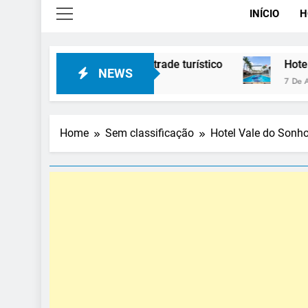
INÍCIO
H
es para o trade turístico
Hotel Premium Campinas
NEWS
7 De Agosto De 2026
Home
Sem classificação
Hotel Vale do Sonh