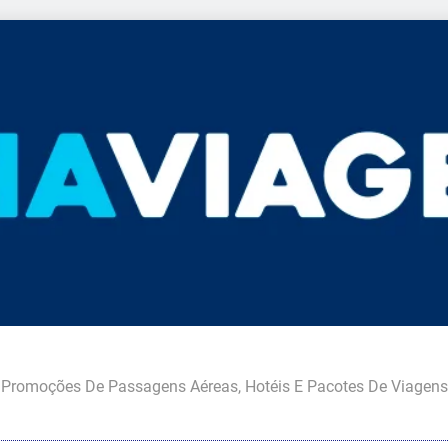
Promoções De Passagens Aéreas, Hotéis E Pacotes De Viagens