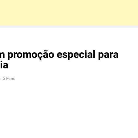
m promoção especial para
ia
5 Mins