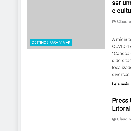
ser um
e cult
Cláudio
A mídia 
DESTINOS PARA VIAJAR
COVID-19
“Cabeça 
sido cita
localiza
diversas
Leia mais
Press 
Litora
Cláudio