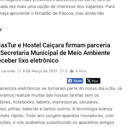
cada vez mais uma opção de interesse dos viajantes. Para
neja aproveitar o feriadão de Páscoa, mas ainda não
asTur e Hostel Caiçara firmam parceria
Secretaria Municipal de Meio Ambiente
eceber lixo eletrônico
 Lacerda
8 De Março De 2021
0
4 Mins
Post
Share
amentos eletrônicos se tornaram parte do nosso dia a dia. Já
inamos realizar muitas das nossas tarefas sem os
ores, notebooks, tablets, impressoras, celulares,
s, pilhas, baterias e tantos outros. A tecnologia avança
 mais rápido. Todo ano surgem aparatos inovadores, com
nções, e nós acabamos substituindo os aparelhos antigos