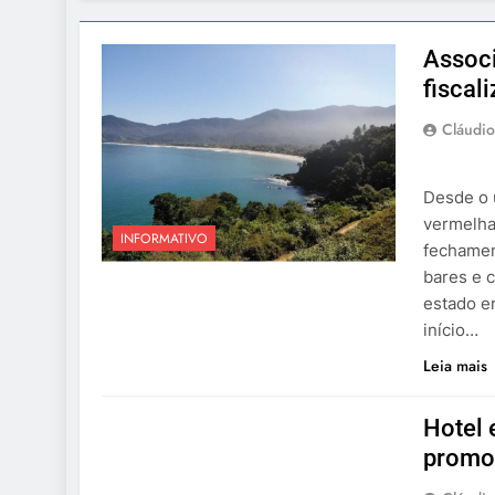
Assoc
fiscal
Cláudio
Desde o ú
vermelha
INFORMATIVO
fechamen
bares e c
estado en
início…
Leia mais
Hotel 
promo