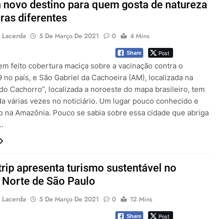
 novo destino para quem gosta de natureza
uras diferentes
 Lacerda
5 De Março De 2021
0
4 Mins
Post
Share
tem feito cobertura maciça sobre a vacinação contra o
 no país, e São Gabriel da Cachoeira (AM), localizada na
do Cachorro”, localizada a noroeste do mapa brasileiro, tem
da várias vezes no noticiário. Um lugar pouco conhecido e
do na Amazônia. Pouco se sabia sobre essa cidade que abriga
…
trip apresenta turismo sustentável no
l Norte de São Paulo
 Lacerda
5 De Março De 2021
0
12 Mins
Post
Share