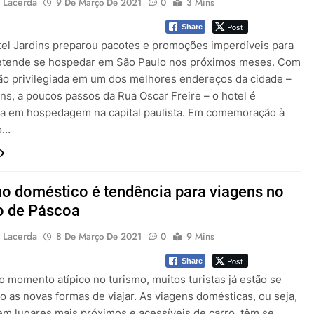
 Lacerda
9 De Março De 2021
0
3 Mins
Post
Share
el Jardins preparou pacotes e promoções imperdíveis para
tende se hospedar em São Paulo nos próximos meses. Com
ção privilegiada em um dos melhores endereços da cidade –
ns, a poucos passos da Rua Oscar Freire – o hotel é
ia em hospedagem na capital paulista. Em comemoração à
o…
o doméstico é tendência para viagens no
o de Páscoa
 Lacerda
8 De Março De 2021
0
9 Mins
Post
Share
o momento atípico no turismo, muitos turistas já estão se
o as novas formas de viajar. As viagens domésticas, ou seja,
 em lugares mais próximos e acessíveis de carro, têm se