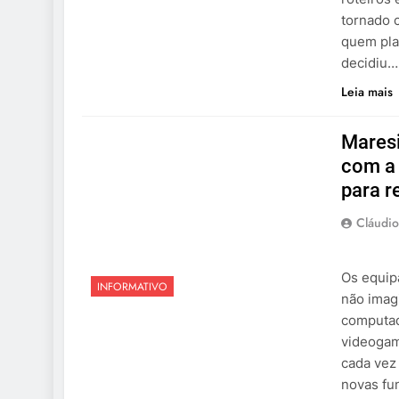
tornado 
quem pla
decidiu…
Leia mais
Maresi
com a 
para r
Cláudio
Os equip
INFORMATIVO
não imag
computad
videogame
cada vez
novas fu