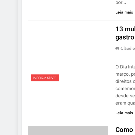
por…
Leia mais
13 mul
gastro
Cláudio
O Dia In
março, po
INFORMATIVO
direitos
comemora
desde se
eram qua
Leia mais
Como 