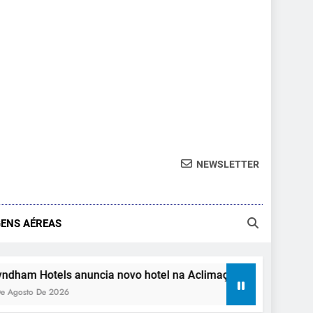
NEWSLETTER
ENS AÉREAS
anuncia novo hotel na Aclimação, em São Paulo
A
3