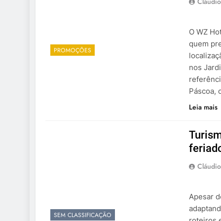
Cláudio
O WZ Hot
quem pre
PROMOÇÕES
localiza
nos Jardi
referênc
Páscoa, 
Leia mais
Turism
feriad
Cláudio
Apesar d
adaptand
SEM CLASSIFICAÇÃO
roteiros