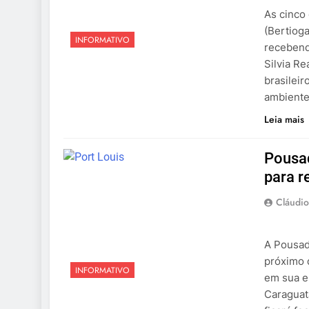
As cinco 
(Bertioga
INFORMATIVO
recebend
Silvia R
brasileir
ambiente,
Leia mais
Pousad
para r
Cláudio
A Pousada
próximo 
INFORMATIVO
em sua es
Caraguat