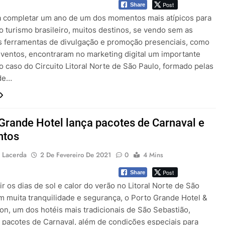
Post
Share
a completar um ano de um dos momentos mais atípicos para
o turismo brasileiro, muitos destinos, se vendo sem as
is ferramentas de divulgação e promoção presenciais, como
 eventos, encontraram no marketing digital um importante
 o caso do Circuito Litoral Norte de São Paulo, formado pelas
 de…
Grande Hotel lança pacotes de Carnaval e
ntos
 Lacerda
2 De Fevereiro De 2021
0
4 Mins
Post
Share
ir os dias de sol e calor do verão no Litoral Norte de São
m muita tranquilidade e segurança, o Porto Grande Hotel &
on, um dos hotéis mais tradicionais de São Sebastião,
 pacotes de Carnaval, além de condições especiais para