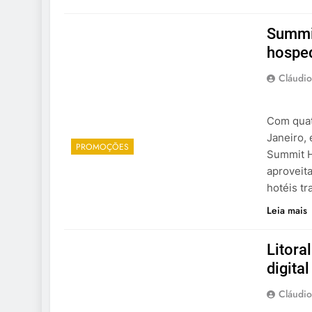
Summi
hosped
Cláudio
Com quat
Janeiro, 
PROMOÇÕES
Summit H
aproveita
hotéis t
Leia mais
Litora
digita
Cláudio