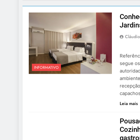
Conheç
Jardin
Cláudio
Referênc
segue os
INFORMATIVO
autoridad
ambiente
recepção
capachos
Leia mais
Pousa
Cozinh
gastr