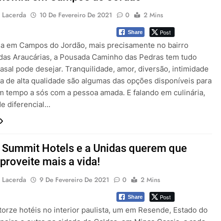
 Lacerda
10 De Fevereiro De 2021
0
2 Mins
Post
Share
da em Campos do Jordão, mais precisamente no bairro
das Araucárias, a Pousada Caminho das Pedras tem tudo
sal pode desejar. Tranquilidade, amor, diversão, intimidade
ia de alta qualidade são algumas das opções disponíveis para
m tempo a sós com a pessoa amada. E falando em culinária,
e diferencial…
 Summit Hotels e a Unidas querem que
proveite mais a vida!
 Lacerda
9 De Fevereiro De 2021
0
2 Mins
Post
Share
orze hotéis no interior paulista, um em Resende, Estado do