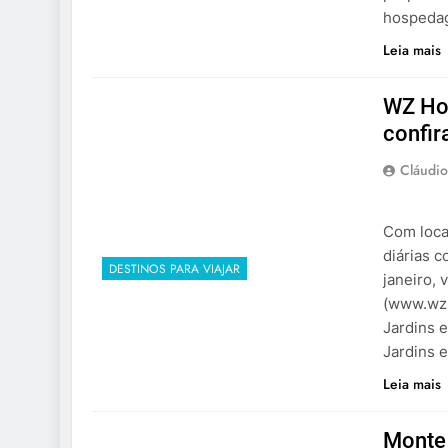
hospedag
Leia mais
WZ Hot
confir
Cláudio
Com loca
diárias 
DESTINOS PARA VIAJAR
janeiro, 
(www.wzh
Jardins 
Jardins 
Leia mais
Monte 