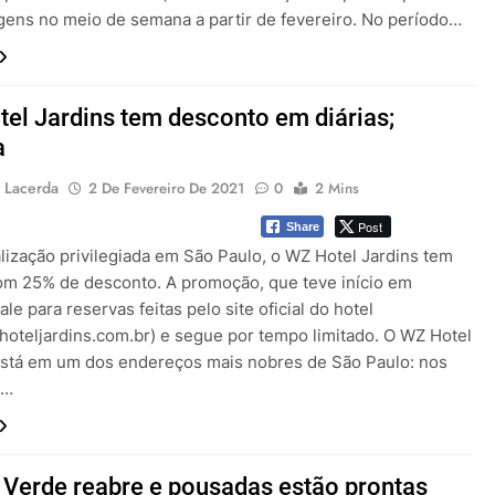
ens no meio de semana a partir de fevereiro. No período…
el Jardins tem desconto em diárias;
a
 Lacerda
2 De Fevereiro De 2021
0
2 Mins
Post
Share
lização privilegiada em São Paulo, o WZ Hotel Jardins tem
com 25% de desconto. A promoção, que teve início em
vale para reservas feitas pelo site oficial do hotel
oteljardins.com.br) e segue por tempo limitado. O WZ Hotel
está em um dos endereços mais nobres de São Paulo: nos
e…
Verde reabre e pousadas estão prontas