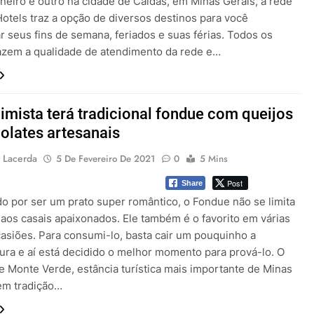
aneiro e outro na cidade de Caldas, em Minas Gerais, a rede
otels traz a opção de diversos destinos para você
r seus fins de semana, feriados e suas férias. Todos os
razem a qualidade de atendimento da rede e…
imista terá tradicional fondue com queijos
olates artesanais
 Lacerda
5 De Fevereiro De 2021
0
5 Mins
Post
Share
o por ser um prato super romântico, o Fondue não se limita
aos casais apaixonados. Ele também é o favorito em várias
casiões. Para consumi-lo, basta cair um pouquinho a
ura e aí está decidido o melhor momento para prová-lo. O
de Monte Verde, estância turística mais importante de Minas
tem tradição…