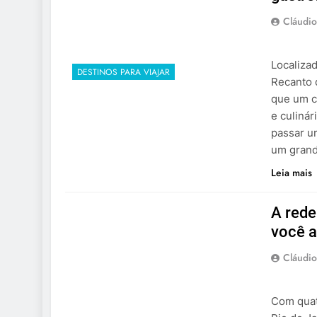
Cláudio
Localiza
DESTINOS PARA VIAJAR
Recanto 
que um ca
e culinár
passar u
um grand
Leia mais
A rede
você a
Cláudio
Com quat