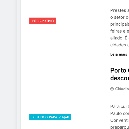
Prestes 
o setor d
INFORMATIVO
principa
feiras e
aliado. É
cidades
Leia mais
Porto 
desco
Cláudio
Para curt
Paulo co
DESTINOS PARA VIAJAR
Conventi
preparou