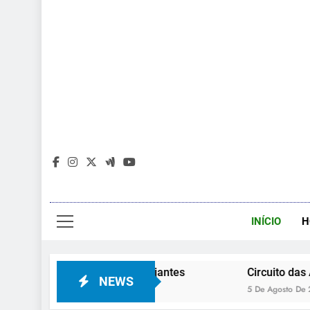
INÍCIO
H
es e todos os viajantes
Circuito das Águas tem ro
NEWS
5 De Agosto De 2026