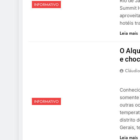
Rio de J
INFORMATIVO
Summit H
aproveita
hotéis t
Leia mais
O Alqu
e choc
Cláudio
Conhecid
somente 
INFORMATIVO
outras o
temperat
distrito 
Gerais, 
Leia mais