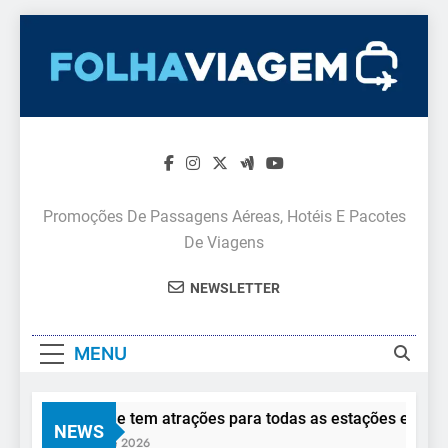
Skip
to
content
Promoções De Passagens Aéreas, Hotéis E Pacotes
De Viagens
NEWSLETTER
MENU
Monte Verde tem atrações para todas as estações e todos os
NEWS
5 De Agosto De 2026