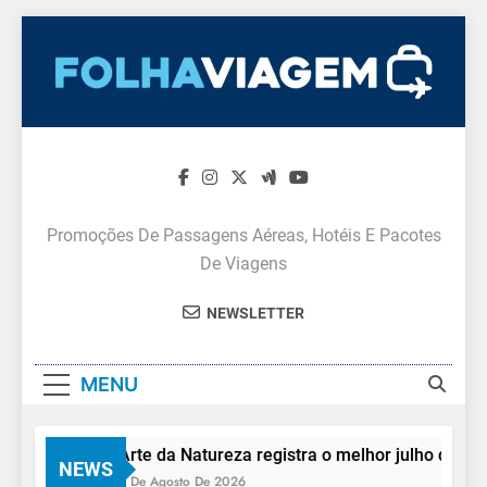
Skip
to
content
Promoções De Passagens Aéreas, Hotéis E Pacotes
De Viagens
NEWSLETTER
MENU
Arte da Natureza registra o melhor julho de sua hi
NEWS
3 De Agosto De 2026