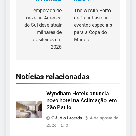
Navegação
de
Temporada de
The Westin Porto
neve na América
de Galinhas cria
Post
do Sul deve atrair
eventos especiais
milhares de
para a Copa do
brasileiros em
Mundo
2026
Notícias relacionadas
Wyndham Hotels anuncia
novo hotel na Aclimação, em
São Paulo
Cláudio Lacerda
4 de agosto de
2026
0