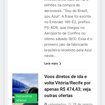
bilhões na compra de
aeronaves. “Sou do Brasil,
sou Azul”. A frase foi escrita
no Embraer 195-E2, prefixo
PS-ADB, que chegou no
Aeroporto de Confins no
último sábado (8/3). Esse é o
primeiro jato da fabricante
brasileira recebido pela Azul
neste…
Leia mais
Voos diretos de ida e
volta Vitória/Recife por
apenas R$ 474,43; veja
outras ofertas
PASSAGENS
AÉREAS
celsomartins
29 de janeiro