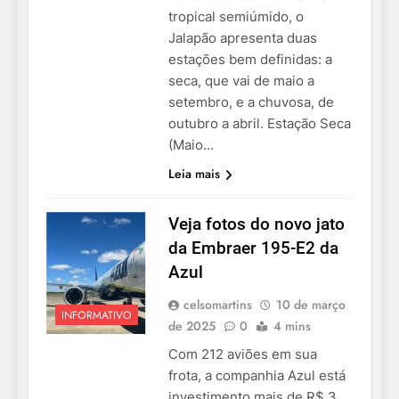
tropical semiúmido, o
Jalapão apresenta duas
estações bem definidas: a
seca, que vai de maio a
setembro, e a chuvosa, de
outubro a abril. Estação Seca
(Maio…
Leia mais
Veja fotos do novo jato
da Embraer 195-E2 da
Azul
celsomartins
10 de março
INFORMATIVO
de 2025
0
4 mins
Com 212 aviões em sua
frota, a companhia Azul está
investimento mais de R$ 3