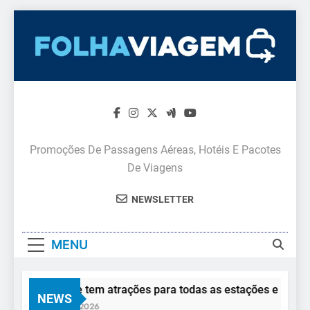
Skip
to
content
Promoções De Passagens Aéreas, Hotéis E Pacotes
De Viagens
NEWSLETTER
MENU
Monte Verde tem atrações para todas as estações e todos os 
NEWS
5 De Agosto De 2026